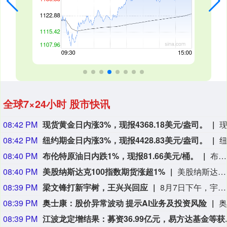
全球7×24小时 股市快讯
08:42 PM
现货黄金日内涨3%，现报4368.18美元/盎司。
08:42 PM
纽约期金日内涨3%，现报4428.83美元/盎司。
08:40 PM
布伦特原油日内跌1%，现报81.66美元/桶。
布伦特原油日内跌1%，现报81.66美元/桶。
08:40 PM
美股纳斯达克100指数期货涨超1%
美股纳斯达克100指数期货涨超1%，标普500指数期货涨0.52%，道琼斯指数期货涨0.33%。
08:39 PM
梁文锋打新宇树，王兴兴回应
8月7日下午，宇树科技首次公开发行股票并在科创板上市网上投资者交流会召开。 据中国基金报消息，宇树科技董事长、总经理兼首席技术官王兴兴在会上首次回应称，深度求索参与宇树科技IPO战略配售，是基于双方签订的《战略合作备忘录》。 据宇树7日发布的最新公告，宇树科技与深度求索将在三个方面合作： 一是面向通用人工智能开展合作研发。宇树科技与深度求索将结合业务发展的具体需求，在同等条件下选择彼此作为合作伙伴，联合开展人工智能大模型与具身智能相关技术的合作研发与产品开发，结成人工智能领域的强强联合。 二是在高性能通用机器人方面深度合作。未来，深度求索在开展具身智能相关业务或应用探索时，将在同等条件下优先选择与宇树科技在高性能通用机器人采购及技术方案上开展业务合作。 三是在AI大模型方面开展深度合作。在具身智能领域，宇树科技将持续加大具身大模型相关研发投入与应用开发，未来在开展大模型相关适配调用及融合开发时，将在同等条件下优先选择与深度求索在相关模型训练服务及技术方案上开展业务合作。（长安街知事）
08:39 PM
奥士康：股价异常波动 提示AI业务及投资风险
08:39 PM
江波龙定增结