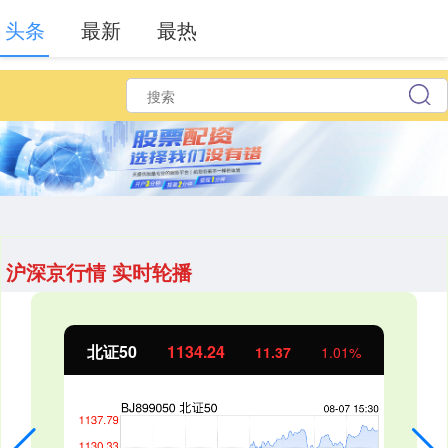
头条
最新
最热
沪深京行情 实时轮播
创业板指
3563.12
47.56
1.35%