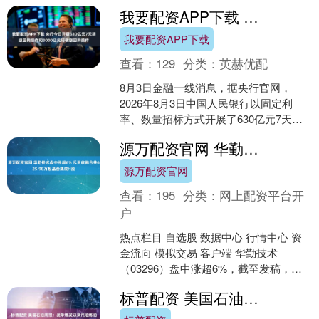
农业影响分析 1．1 本周天气特点 本周
我要配资APP下载 央行今日开展630亿元7天期逆回购操作和3000亿元隔夜逆回购操作
（2026年....
我要配资APP下载
查看：
129
分类：
英赫优配
8月3日金融一线消息，据央行官网，
2026年8月3日中国人民银行以固定利
率、数量招标方式开展了630亿元7天期
逆回购操作，全额满足了一级交易商需
源万配资官网 华勤技术盘中涨超6% 斥资收购合共625.98万股晶合集成H股
求。同时，开展了....
源万配资官网
查看：
195
分类：
网上配资平台开
户
热点栏目 自选股 数据中心 行情中心 资
金流向 模拟交易 客户端 华勤技术
（03296）盘中涨超6%，截至发稿，股
价上涨3.63%，现报59.95港元，成交额
标普配资 美国石油周报：战争爆发以来汽油炼油利润翻倍
3....