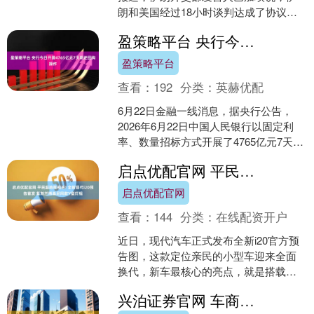
朗和美国经过18小时谈判达成了协议文
件，有关文本将由两个调解方卡塔尔和
盈策略平台 央行今日开展4765亿元7天期逆回购操作
巴基斯坦发布。....
盈策略平台
查看：
192
分类：
英赫优配
6月22日金融一线消息，据央行公告，
2026年6月22日中国人民银行以固定利
率、数量招标方式开展了4765亿元7天期
逆回购操作，全额满足了一级交易商需
启点优配官网 平民超跑既视感! 全新现代i20预告首发 复刻兰博基尼同款Y型灯组
求。 海量....
启点优配官网
查看：
144
分类：
在线配资开户
近日，现代汽车正式发布全新i20官方预
告图，这款定位亲民的小型车迎来全面
换代，新车最核心的亮点，就是搭载了
致敬兰博基尼Revuelto的标志性Y型灯光
兴泊证券官网 车商都不敢收了! 燃油车保值率全面崩盘：奔驰C级半年贬值5万
系统。 本....