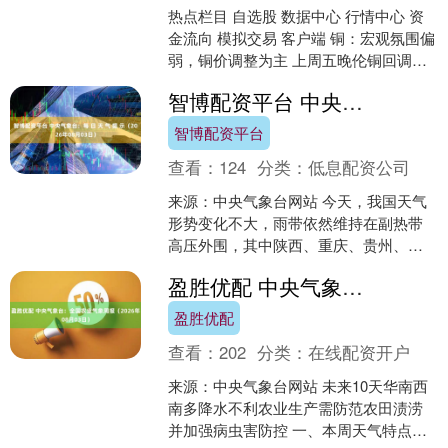
热点栏目 自选股 数据中心 行情中心 资
金流向 模拟交易 客户端 铜：宏观氛围偏
弱，铜价调整为主 上周五晚伦铜回调至
13581美金附近，CL价差约650美金/吨....
智博配资平台 中央气象台：每 日 天 气 提 示（2026年08月03日）
智博配资平台
查看：
124
分类：
低息配资公司
来源：中央气象台网站 今天，我国天气
形势变化不大，雨带依然维持在副热带
高压外围，其中陕西、重庆、贵州、广
西、广东等局地有大暴雨或特大暴雨。
盈胜优配 中央气象台：全国农业气象周报（2026年08月03日）
明天起，陕西、四川、重....
盈胜优配
查看：
202
分类：
在线配资开户
来源：中央气象台网站 未来10天华南西
南多降水不利农业生产需防范农田渍涝
并加强病虫害防控 一、本周天气特点及