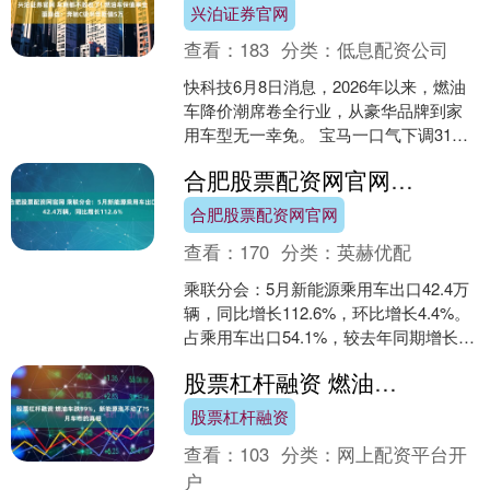
兴泊证券官网
查看：
183
分类：
低息配资公司
快科技6月8日消息，2026年以来，燃油
车降价潮席卷全行业，从豪华品牌到家
用车型无一幸免。 宝马一口气下调31款
车型售价，多款车型降幅超两成；日产
合肥股票配资网官网 乘联分会：5月新能源乘用车出口42.4万辆，同比增长112.6%
轩逸经典、大众....
合肥股票配资网官网
查看：
170
分类：
英赫优配
乘联分会：5月新能源乘用车出口42.4万
辆，同比增长112.6%，环比增长4.4%。
占乘用车出口54.1%，较去年同期增长
9.5个百分点；其中纯电动占新能源出
股票杠杆融资 燃油车跌39%，新能源涨不动了?5月车市的真相
口....
股票杠杆融资
查看：
103
分类：
网上配资平台开
户