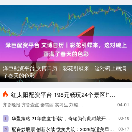
泽巨配资平台 文博日历丨彩花引蝶来，这对碗上画满
了春天的色彩
红太阳配资平台 198元畅玩24个景区!“烟台旅游卡”提供三种载体、两类产品
04-01
齐鲁晚报·齐鲁壹点 秦雪丽 实习生 刘璐....
华盈策略 21年数度“折戟”，奇瑞为何此时敲开港交所大门？
03-18
1
配资炒股票 创新永续·微笑共筑：2025隐适美早矫青少年论坛在上海成功举办
03-17
2