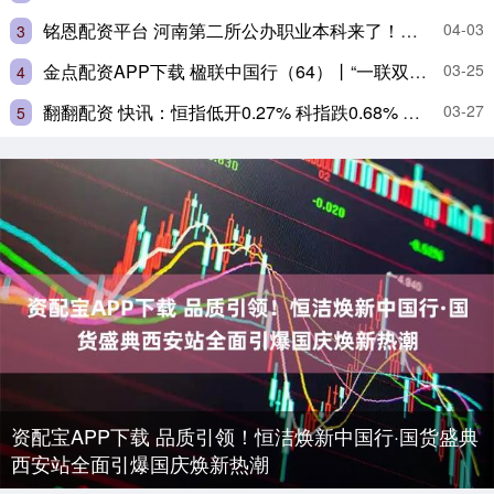
铭恩配资平台 河南第二所公办职业本科来了！选它，路子真的更宽吗？
04-03
3
金点配资APP下载 楹联中国行（64）丨“一联双璧”传佳话 文史交融映西山
03-25
4
翻翻配资 快讯：恒指低开0.27% 科指跌0.68% 科网股走弱 创新药概念高开 快手跌超9%
03-27
5
资配宝APP下载 品质引领！恒洁焕新中国行·国货盛典
西安站全面引爆国庆焕新热潮