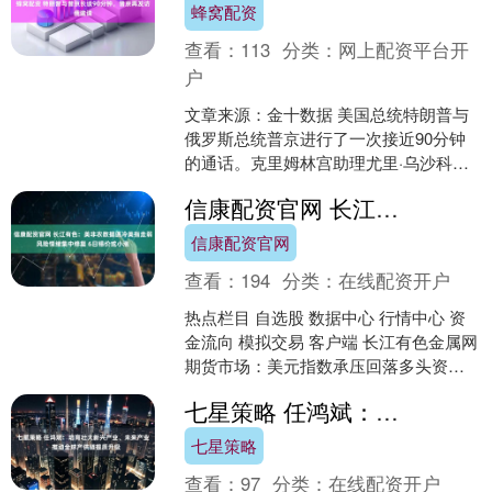
蜂窝配资
查看：
113
分类：
网上配资平台开
户
文章来源：金十数据 美国总统特朗普与
俄罗斯总统普京进行了一次接近90分钟
的通话。克里姆林宫助理尤里·乌沙科夫
（Yuri Ushakov）对外披露相关情况，并
信康配资官网 长江有色：美非农数据遇冷美指走弱风险情绪集中修复 6日锡价或小涨
将此....
信康配资官网
查看：
194
分类：
在线配资开户
热点栏目 自选股 数据中心 行情中心 资
金流向 模拟交易 客户端 长江有色金属网
期货市场：美元指数承压回落多头资金
做多高涨，隔夜伦锡收涨4.99%；最新收
七星策略 任鸿斌：培育壮大新兴产业、未来产业，推动全球产供链提质升级
盘报....
七星策略
查看：
97
分类：
在线配资开户