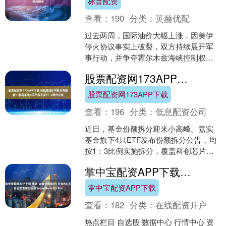
标普配资
查看：
190
分类：
英赫优配
过去两周，国际油价大幅上涨，因美伊
停火协议事实上破裂，双方持续展开军
事行动，并争夺霍尔木兹海峡控制权。
尽管WTI原油价格距离2026年4月7日所
股票配资网173APP下载 科技赛道ETF拆分再提速！嘉实基金4只产品齐发1：3拆分公告
创略低于113美....
股票配资网173APP下载
查看：
196
分类：
低息配资公司
近日，基金份额拆分迎来小高峰。嘉实
基金旗下4只ETF发布份额拆分公告，均
按1：3比例实施拆分，覆盖科创芯片、
通信、集成电路、科创信息四大科技赛
掌中宝配资APP下载 商汤-W盘中涨超4% 在WAIC大会正式发布日日新SenseNova U1 Pro
道。 具体来看，科....
掌中宝配资APP下载
查看：
182
分类：
在线配资开户
热点栏目 自选股 数据中心 行情中心 资