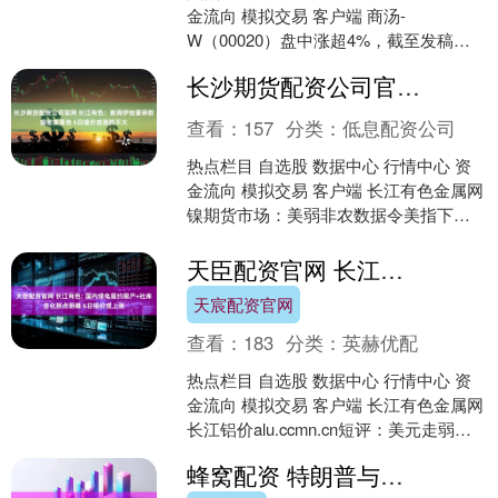
金流向 模拟交易 客户端 商汤-
W（00020）盘中涨超4%，截至发稿，
股价上涨3.10%，现报1.33港元，成交额
长沙期货配资公司官网 长江有色：新周伊始重磅数据密集落地 6日镍价或涨跌不大
1.....
查看：
157
分类：
低息配资公司
热点栏目 自选股 数据中心 行情中心 资
金流向 模拟交易 客户端 长江有色金属网
镍期货市场：美弱非农数据令美指下跌
带动有色板块行情修复，隔夜伦镍收涨
0.4%；....
天臣配资官网 长江有色: 国内绿电履约限产+社库去化拐点明确 6日铝价或上涨
天宸配资官网
查看：
183
分类：
英赫优配
热点栏目 自选股 数据中心 行情中心 资
金流向 模拟交易 客户端 长江有色金属网
长江铝价alu.ccmn.cn短评：美元走弱抬
升金属吸引力，隔周伦铝收涨0.2....
蜂窝配资 特朗普与普京长谈90分钟，普京再发访俄邀请